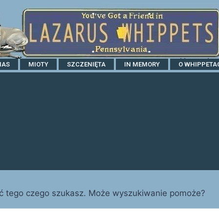
NAS
MIOTY
SZCZENIĘTA
IN MEMORY
O WHIPPETA
Autor: admin
źć tego czego szukasz. Może wyszukiwanie pomoże?